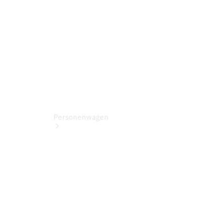
Servicetermin
buchen
Personenwagen
Jetzt
entdecken
Ansprechpartner