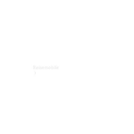
Standort
Reisemobile
Jetzt
entdecken
Ansprechpartner