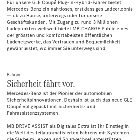
Für unsere GLE Coupé Plug-in-Hybrid-Fahrer bietet
Mercedes-Benz ein nahtloses, erstklassiges Ladeerlebnis
— ob zu Hause, unterwegs oder für unsere
Geschäftskunden. Mit Zugang zu rund 3 Millionen
Über uns
Ladepunkten weltweit bietet MB.CHARGE
Public
eines
der grössten und komfortabelsten öffentlichen
Ladenetzwerke, das Vertrauen und Bequemlichkeit
gewährleistet, wo immer Sie unterwegs sind.
Unternehmen
Fahren
Ansprechpartner
Sicherheit fährt vor.
Standort &
Öffnungszeiten
Mercedes-Benz ist der Pionier der automobilen
Sicherheitsinnovationen. Deshalb ist auch das neue GLE
Coupé vollgepackt mit Sicherheits- und
Kontaktformular
Fahrassistenzsystemen.
Servicetermin
buchen
MB.DRIVE ASSIST als Digitales
Extra
ist Ihr Einstieg in
die Welt des teilautomatisierten Fahrens mit Systemen,
die Sie beim Lenken und Spurwechsel unterstützen