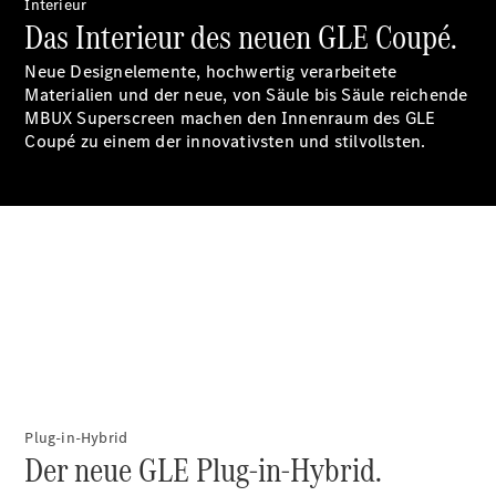
Interieur
Accessories
Das Interieur des neuen GLE Coupé.
Neue Designelemente, hochwertig verarbeitete
Materialien und der neue, von Säule bis Säule reichende
MBUX Superscreen machen den Innenraum des GLE
Coupé zu einem der innovativsten und stilvollsten.
Digitale
Broschüre
Fahrzeugzubehör
Collection
Betriebsanleitungen
Servicetermin
buchen
Plug-in-Hybrid
Der neue GLE Plug-in-Hybrid.