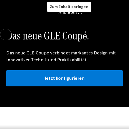
Zum Inhalt springen
Anbieter/Datenschutz
Service &
Zubehör
Das neue GLE Coupé.
Das neue GLE Coupé verbindet markantes Design mit
innovativer Technik und Praktikabilität.
Servicetermin
Jetzt konfigurieren
buchen
Digitale
Extras
Unterwegs
laden
Pannen- &
Unfallhilfe
Räder &