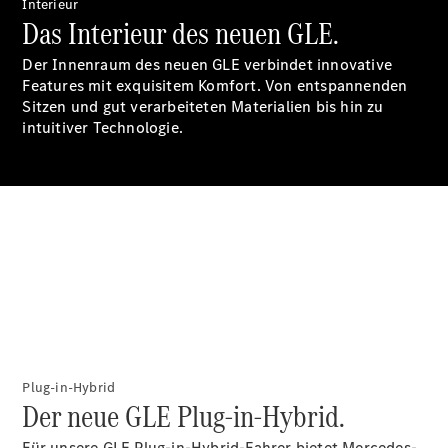
Interieur
Accessories
Das Interieur des neuen GLE.
Der Innenraum des neuen GLE verbindet innovative
Features mit exquisitem Komfort. Von entspannenden
Sitzen und gut verarbeiteten Materialien bis hin zu
intuitiver Technologie.
Digitale
Broschüre
Fahrzeugzubehör
Collection
Betriebsanleitungen
Servicetermin
buchen
Plug-in-Hybrid
Der neue GLE Plug-in-Hybrid.
Für unsere GLE Plug-in-Hybrid-Fahrer bietet Mercedes-