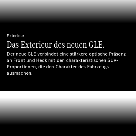
Reifen
Wartung,
Reparatur
&
Garantie
Exterieur
Das Exterieur des neuen GLE.
Der neue GLE verbindet eine stärkere optische Präsenz
an Front und Heck mit den charakteristischen SUV-
Proportionen, die den Charakter des Fahrzeugs
ausmachen.
Übersicht
Reparatur
Service &
Garantie
Rückrufe
Ersatzteile