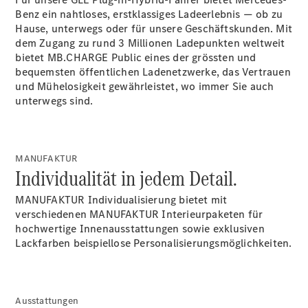
Benz ein nahtloses, erstklassiges Ladeerlebnis — ob zu
Hause, unterwegs oder für unsere Geschäftskunden. Mit
dem Zugang zu rund 3 Millionen Ladepunkten weltweit
Über uns
bietet MB.CHARGE
Public
eines der grössten und
bequemsten öffentlichen Ladenetzwerke, das Vertrauen
und Mühelosigkeit gewährleistet, wo immer Sie auch
unterwegs sind.
Unternehmen
MANUFAKTUR
Ansprechpartner
Individualität in jedem Detail.
Standort &
Öffnungszeiten
MANUFAKTUR Individualisierung bietet mit
verschiedenen MANUFAKTUR Interieurpaketen für
hochwertige Innenausstattungen sowie exklusiven
Kontaktformular
Lackfarben beispiellose
Personalisierungsmöglichkeiten.
Servicetermin
buchen
Ausstattungen