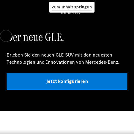
Zum Inhalt springen
Anbieter/Datenschutz
Service &
Zubehör
Der neue GLE.
Erleben Sie den neuen GLE SUV mit den neuesten
Technologien und Innovationen von Mercedes-Benz.
Servicetermin
Jetzt konfigurieren
buchen
Digitale
Extras
Unterwegs
laden
Pannen- &
Unfallhilfe
Räder &