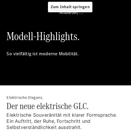
Zum Inhalt springen
Anbieter/Datenschutz
Service &
Zubehör
Modell-Highlights.
So vielfältig ist moderne Mobilität.
Servicetermin
buchen
Digitale
Elektrische Eleganz.
Extras
Der neue elektrische GLC.
Unterwegs
laden
Elektrische Souveränität mit klarer Formsprache.
Pannen- &
Ein Auftritt, der Ruhe, Fortschritt und
Unfallhilfe
Selbstverständlichkeit ausstrahlt.
Räder &