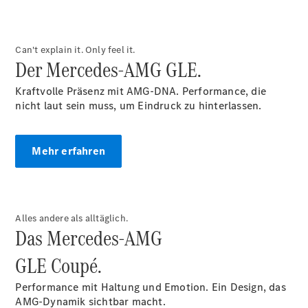
Can't explain it. Only feel it.
Über uns
Der Mercedes-AMG GLE.
Kraftvolle Präsenz mit AMG-DNA. Performance, die
nicht laut sein muss, um Eindruck zu hinterlassen.
Mehr erfahren
Unternehmen
Ansprechpartner
Standort &
Öffnungszeiten
Alles andere als alltäglich.
Das Mercedes-AMG
Kontaktformular
Servicetermin
GLE Coupé.
buchen
Performance mit Haltung und Emotion. Ein Design, das
AMG-Dynamik sichtbar macht.