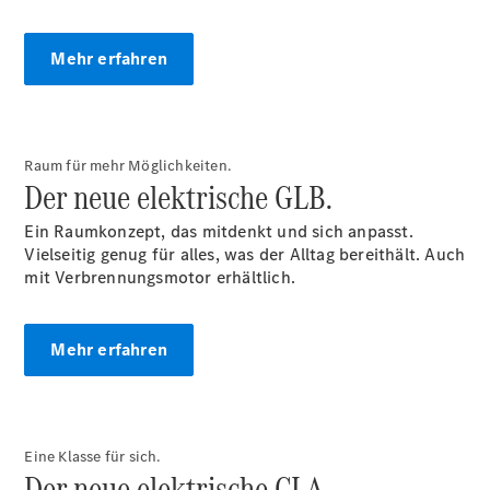
Reifen
Wartung,
Mehr erfahren
Reparatur
&
Garantie
Raum für mehr Möglichkeiten.
Der neue elektrische GLB.
Ein Raumkonzept, das mitdenkt und sich anpasst.
Vielseitig genug für alles, was der Alltag bereithält. Auch
mit Verbrennungsmotor erhältlich.
Mehr erfahren
Übersicht
Reparatur
Service &
Garantie
Eine Klasse für sich.
Rückrufe
Der neue elektrische CLA.
Ersatzteile