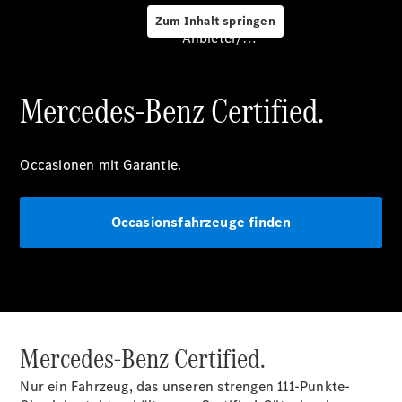
Zum Inhalt springen
Anbieter/Datenschutz
Service &
Zubehör
Mercedes-Benz Certified.
Occasionen mit Garantie.
Occasionsfahrzeuge finden
Servicetermin
buchen
Digitale
Extras
Unterwegs
laden
Mercedes-Benz Certified.
Pannen- &
Unfallhilfe
Nur ein Fahrzeug, das unseren strengen 111-Punkte-
Räder &